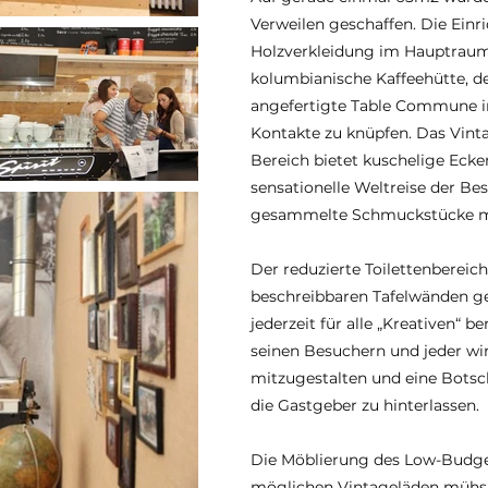
Verweilen geschaffen. Die Einri
Holzverkleidung im Hauptraum 
kolumbianische Kaffeehütte, der
angefertigte Table Commune in 
Kontakte zu knüpfen. Das Vin
Bereich bietet kuschelige Ecke
sensationelle Weltreise der Be
gesammelte Schmuckstücke mi
Der reduzierte Toilettenberei
beschreibbaren Tafelwänden ges
jederzeit für alle „Kreativen“ be
seinen Besuchern und jeder wi
mitzugestalten und eine Botsc
die Gastgeber zu hinterlassen.
Die Möblierung des Low-Budget
möglichen Vintageläden müh