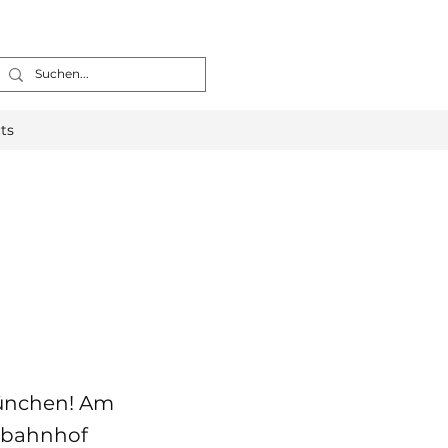
ts
München! Am
ptbahnhof