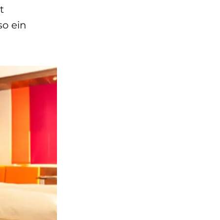
t
so ein