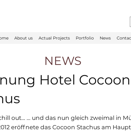
ome
About us
Actual Projects
Portfolio
News
Contac
NEWS
fnung Hotel Cocoon
hus
chill out… … und das nun gleich zweimal in 
. 2012 eröffnete das Cocoon Stachus am Hau