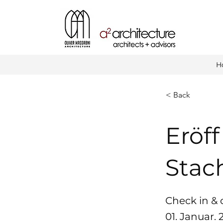
H
< Back
Eröf
Stac
Check in & 
01. Januar