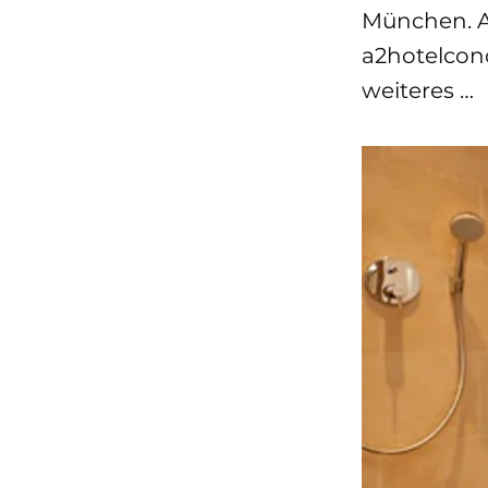
München. A
a2hotelconc
weiteres …