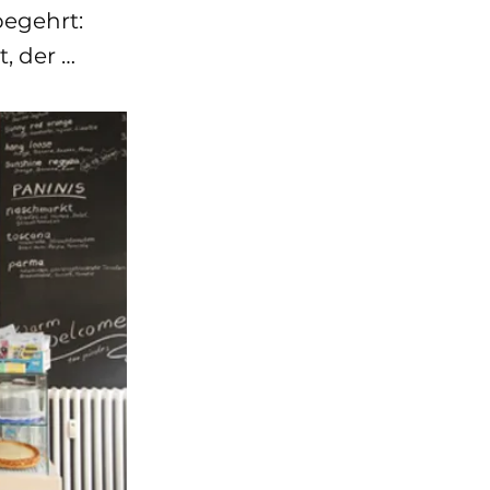
begehrt:
, der …