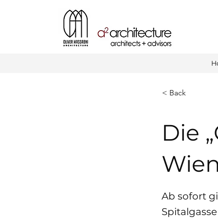
H
< Back
Die „
Wien
Ab sofort g
Spitalgasse