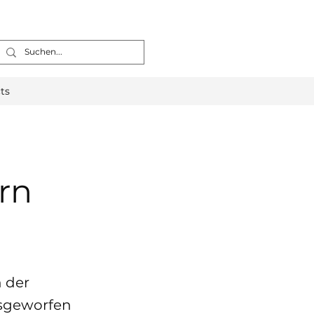
ts
ern
n der
usgeworfen