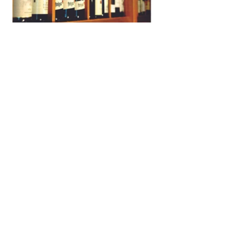
www.freigut-thallern.at
< vorherige Seite
nächste Seite >