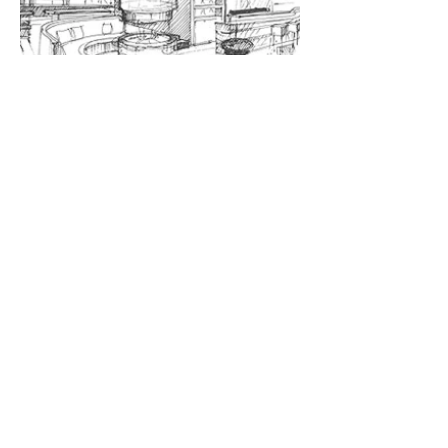
< vorherige Seite
nächste Seite >