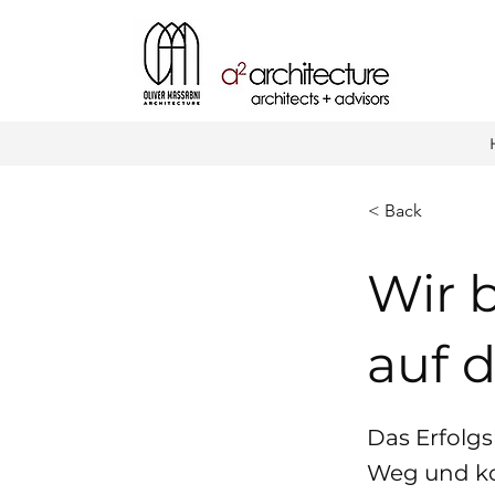
< Back
Wir 
auf 
Das Erfolg
Weg und k