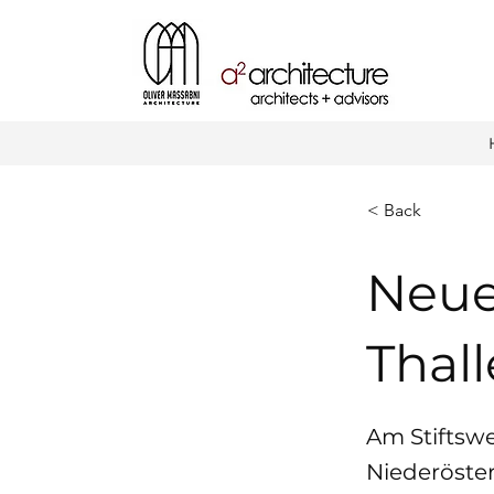
< Back
Neue
Thall
Am Stiftswe
Niederöste